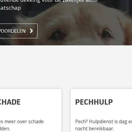
aatschap
 VOORDELEN
CHADE
PECHHULP
es meer over schade
Pech? Hulpdienst is dag e
lden.
nacht bereikbaar.