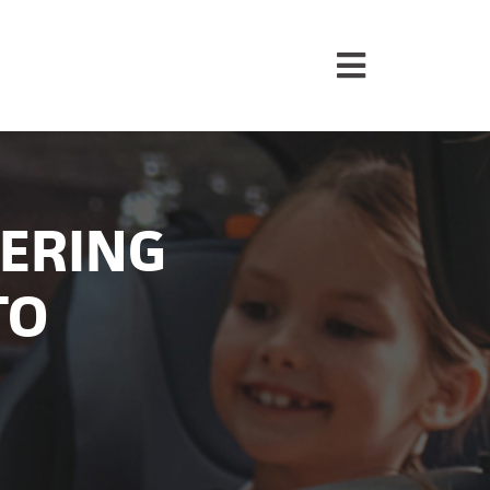
KERING
TO