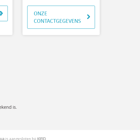
E
ONZE
CONTACTGEGEVENS
ekend is.
tua
is aangesloten bij
KIFID