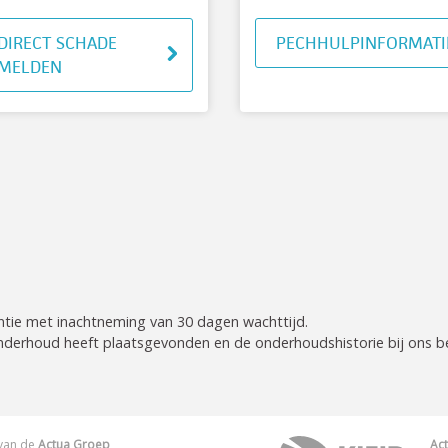
DIRECT SCHADE
PECHHULPINFORMATI
MELDEN
antie met inachtneming van 30 dagen wachttijd.
g onderhoud heeft plaatsgevonden en de onderhoudshistorie bij ons b
f van de
Actua Groep
Ac