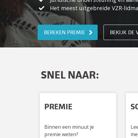
Het meest uitgebreide VZR-lidm
BEREKEN PREMIE
BEKIJK DE
SNEL NAAR:
PREMIE
S
Binnen een minuut je
Le
premie weten?
me