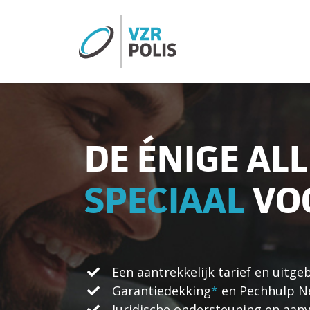
DE ÉNIGE AL
SPECIAAL
VO
Een aantrekkelijk tarief en uitg
Garantiedekking
*
en Pechhulp N
Juridische ondersteuning en aanv